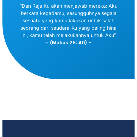
“Dan Raja itu akan menjawab mereka: Aku
berkata kepadamu, sesungguhnya segala
sesuatu yang kamu lakukan untuk salah
seorang dari saudara-Ku yang paling hina
ini, kamu telah melakukannya untuk Aku”
~ (Matius 25: 40) ~