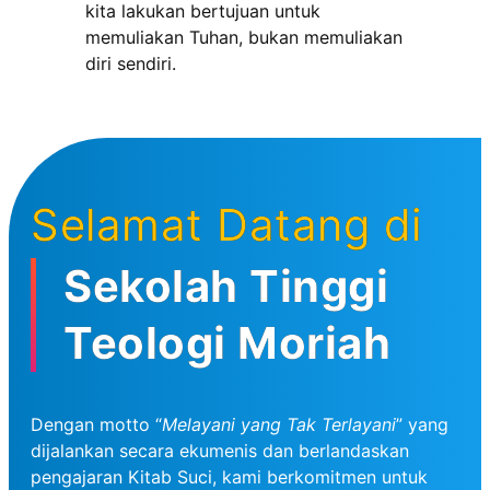
kita lakukan bertujuan untuk
memuliakan Tuhan, bukan memuliakan
diri sendiri.
Selamat Datang di
Sekolah Tinggi
Teologi Moriah
Dengan motto “
Melayani yang Tak Terlayani
” yang
dijalankan secara ekumenis dan berlandaskan
pengajaran Kitab Suci, kami berkomitmen untuk