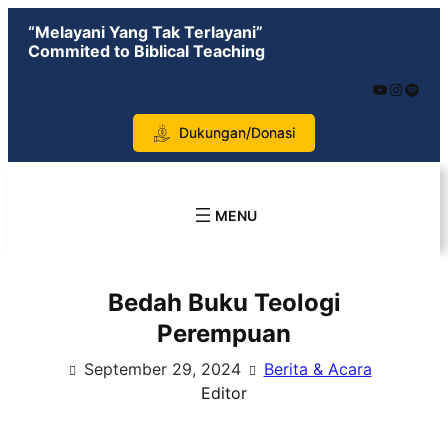
Skip
“Melayani Yang Tak Terlayani”
to
Commited to Biblical Teaching
content
YouTube
Instagram
Spotify
Dukungan/Donasi
Bedah Buku Teologi
Perempuan
September 29, 2024
Berita & Acara
Editor